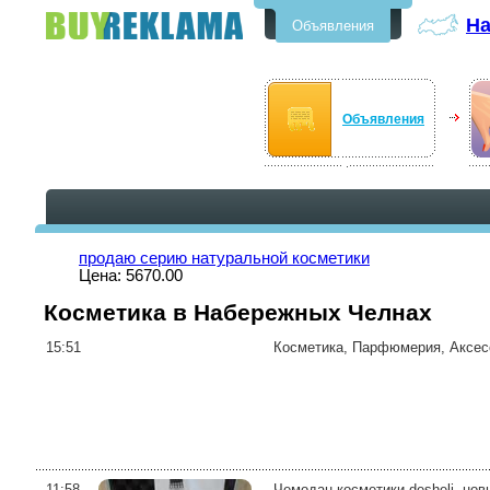
Н
Объявления
Бесплатные объявления в
Набережных Челнах
Объявления
продаю серию натуральной косметики
Цена: 5670.00
Косметика в Набережных Челнах
15:51
Косметика, Парфюмерия, Аксессу
11:58
Чемодан косметики desheli, но