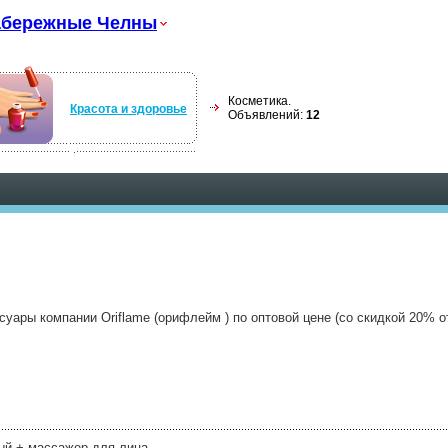
абережные Челны
Косметика.
Красота и здоровье
Объявлений:
12
ары компании Oriflame (орифлейм ) по оптовой цене (со скидкой 20% от
вый + массажер для лица.