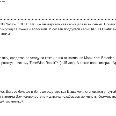
...
O Natur». КREDO Natur – универсальная серия для всей семьи. Продук
кий уход за кожей и волосами. В состав продуктов серии КREDO Natur в
ЮЩИЙ ...
ку, средства по уходу за кожей лица от компании Мэри Кэй: Botanical Ef
возрастную систему TimeWise Repair™ (с 45 лет). А также парфюмерия. 
.
ма, Вы все больше и больше ощутите как Ваша кожа становится упруго
оставляла Вам удовольствие и дарила незабываемые минуты блаженства
й косметикой, ...