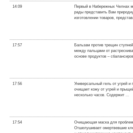
14:09
Первый в Набережных Челнах ма
рады представить Вам природну
изготовлении товаров, представ
17:57
Бальзам против трещин ступней
между пальцами от растрескиван
основе продуктов – сбалансиров
17:56
Универсальный гель от угрей и 
очищает кожу от угрей и прыще
несколько часов. Содержит ...
17:54
Очищающая маска для проблемно
Отшелушивает омертвевшие кле