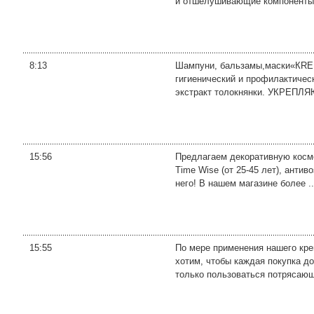
и отшелушивающие компоненты. 
8:13
Шампуни, бальзамы,маски«КRED
гигиенический и профилактичес
экстракт толокнянки. УКРЕПЛЯ
15:56
Предлагаем декоративную космети
Time Wise (от 25-45 лет), анти
него! В нашем магазине более ..
15:55
По мере применения нашего кре
хотим, чтобы каждая покупка д
только пользоваться потрясающе