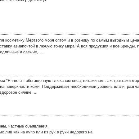
я косметику Мёртвого моря оптом и в розницу по самым выгодным цен
ставку авиапочтой в любую точку мира! А вся продукция и все бренды,
одлинные и свежие, ...
 "Prime u". обогащенную глюканом овса, витамином . экстрактами мор
на поверхности кожи. Поддерживает необходимый уровень влаги, разгл
доровое сияние. ...
оны, частные объявления.
лиц как на avito или из рук в руки недорого на.