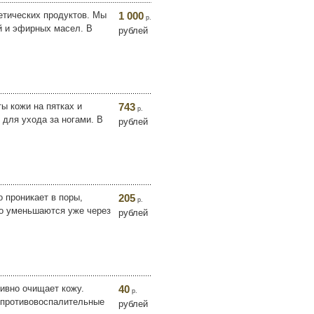
етических продуктов. Мы
1 000
р.
й и эфирных масел. В
рублей
ы кожи на пятках и
743
р.
 для ухода за ногами. В
рублей
о проникает в поры,
205
р.
но уменьшаются уже через
рублей
ивно очищает кожу.
40
р.
 противовоспалительные
рублей