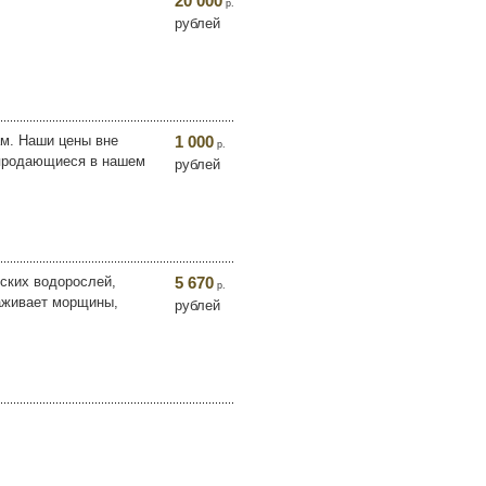
20 000
р.
рублей
ам. Наши цены вне
1 000
р.
 продающиеся в нашем
рублей
ских водорослей,
5 670
р.
аживает морщины,
рублей