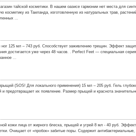
газин тайской косметики. В нашем оазисе гармонии нет места для синт
ю косметику из Таиланда, изготовленную из натуральных трав, растени
ленных ...
 ног 125 мл – 743 руб. Способствует заживлению трещин. Эффект защит
ия достигается уже через 48 часов. . Perfect Feet — специальная серия
анное ...
прыщей (SOS! Для локального применения) 15 мл – 205 руб. Гель глубок
й и предотвращает их появление. Размер прыщей и краснота значитель
й кожи лица от жирного блеска, прыщей и угрей 8 мл - 40 руб. Эффект
тки. Очищает от «пробок» забитые поры. Содержит антибактериальные,