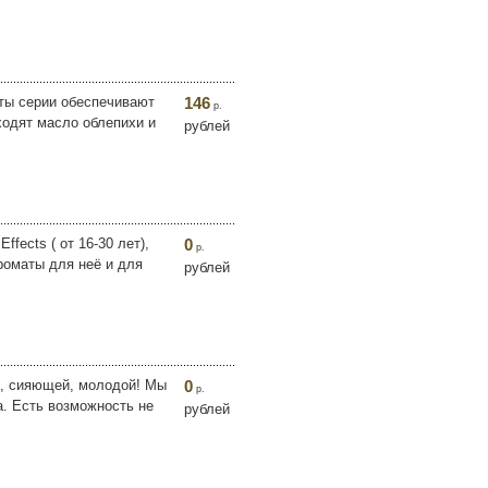
ты серии обеспечивают
146
р.
ходят масло облепихи и
рублей
fects ( от 16-30 лет),
0
р.
Ароматы для неё и для
рублей
й, сияющей, молодой! Мы
0
р.
. Есть возможность не
рублей