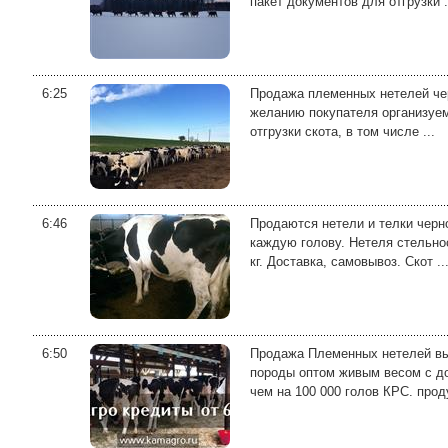
пакет документов для отгрузки .
6:25
Продажа племенных нетелей черн
желанию покупателя организуем
отгрузки скота, в том числе ...
6:46
Продаются нетели и телки чер
каждую голову. Нетеля стельнос
кг. Доставка, самовывоз. Скот ..
6:50
Продажа Племенных нетелей вы
породы оптом живым весом с до
чем на 100 000 голов КРС. проду