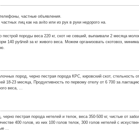
 телефоны, частные объявления.
стных лиц как на avito или из рук в руки недорого на.
 пестрой породы веса 220 кг, скот не севший, выпаивали 2 месяца моло
орм 140 рублей за кг живого веса. Можем организовать скотовоз, минима
ию.
очных пород, черно пестрая порода КРС, кировский скот, стельность от
ей 18-23 месяца, Продуктивность по первому отелу от 6 700 за лактацию
ого веса, ...
черно пестрая порода нетелей и телок, веса 350-500 кг, чистые от забо
ичестве 400 голов, из них 100 голов телок, 300 голов нетелей с искуств
е ...