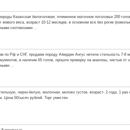
ороды Казахская белоголовая, племенное маточное поголовье 200 голо
г живого веса, возраст 10-12 месяцев, в основном все без рогие (комолы
ными скотовозами ...
 по Рф и СНГ, продаем породу Абердин Ангус нетели стельность 7-8 м
кументов, в наличии 65 голов, прошли проверку на анализы, чистые от 
ными ...
ельную, черно-белую, молочная, молоко густое, возраст- 2 года, 1 раз 
. Цена 50тысяч рублей. Торг уместен.
7-8 месячные