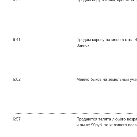
6:41
Продам корову на мясо 5 отел 45
Заинск
6:02
Меняю быков на земельный учас
6:57
Продаются телята любого возраст
и выше 90руб. за кг живого вес