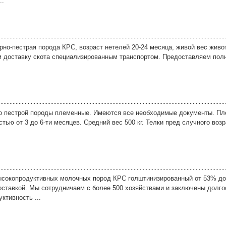
..
о-пестрая порода КРС, возраст нетелей 20-24 месяца, живой вес животны
 доставку скота специализированным транспортом. Предоставляем пол
но пестрой породы племенные. Имеются все необходимые документы. Пл
тью от 3 до 6-ти месяцев. Средний вес 500 кг. Телки пред случного воз
.
сокопродуктивных молочных пород КРС голштинизированный от 53% до
ставкой. Мы сотрудничаем с более 500 хозяйствами и заключены долго
ктивность ...