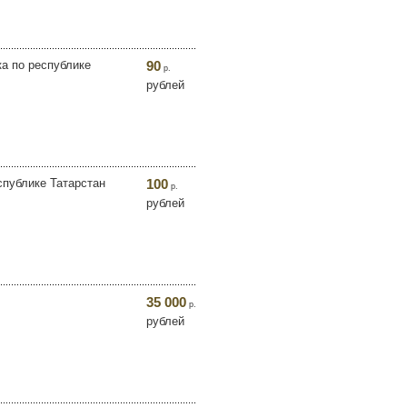
ка по республике
90
р.
рублей
спублике Татарстан
100
р.
рублей
35 000
р.
рублей