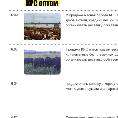
6:09
В продаже мясная порода КРС п
документами, средний вес 270 к
организовать доставку собствен
6:07
Продажа КРС оптом живым весом
кг, племенные без племенных до
организовать доставку собствен
6:34
продам очень хорошую корову ст
можно доить руками и аппаратом
6:52
Продам пару мясных кроликов 