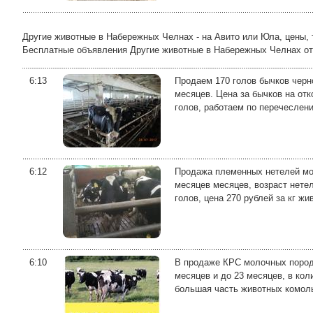
Другие животные в Набережных Челнах - на Авито или Юла, цены,
Бесплатные объявления Другие животные в Набережных Челнах от ча
6:13
Продаем 170 голов бычков черно
месяцев. Цена за бычков на отк
голов, работаем по перечеслен
6:12
Продажа племенных нетелей мол
месяцев месяцев, возраст нетел
голов, цена 270 рублей за кг жив
6:10
В продаже КРС молочных пород, 
месяцев и до 23 месяцев, в кол
большая часть животных комолы