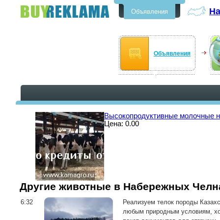
Н
Объявления
Бесплатные объявления в
Набережных Челнах
Объявления
Высокопродуктивные молочные н
Цена: 0.00
Другие животные в Набережных Челн
6:32
Реализуем телок породы Казахск
любым природным условиям, хо