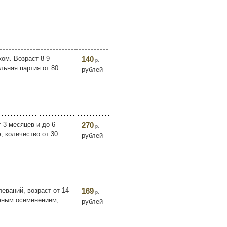
ком. Возраст 8-9
140
р.
льная партия от 80
рублей
 3 месяцев и до 6
270
р.
, количество от 30
рублей
леваний, возраст от 14
169
р.
енным осеменением,
рублей