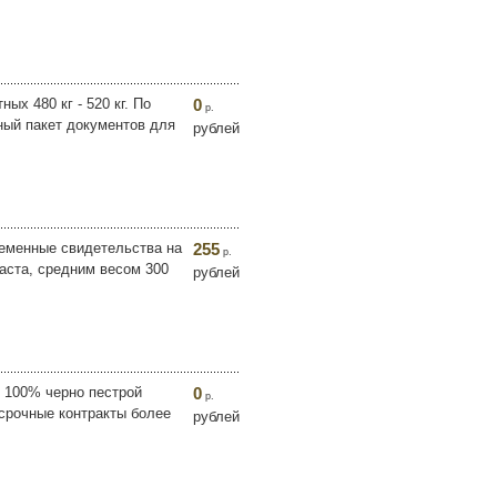
х 480 кг - 520 кг. По
0
р.
ный пакет документов для
рублей
еменные свидетельства на
255
р.
раста, средним весом 300
рублей
 100% черно пестрой
0
р.
срочные контракты более
рублей