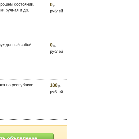
хорошем состоянии,
0
р.
ки ручная и др.
рублей
нужденный забой.
0
р.
рублей
вка по республике
100
р.
рублей