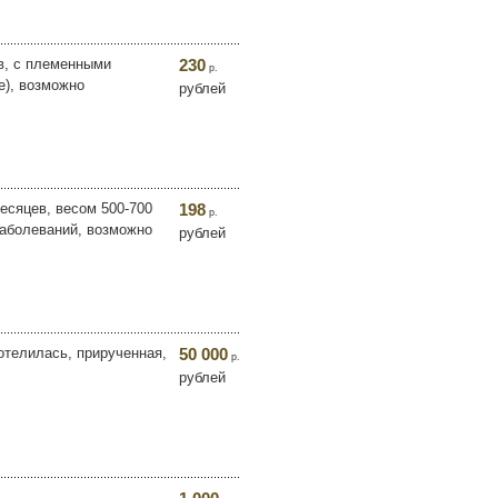
в, с племенными
230
р.
е), возможно
рублей
есяцев, весом 500-700
198
р.
заболеваний, возможно
рублей
отелилась, прирученная,
50 000
р.
рублей